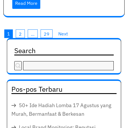
Read More
Posts
1
Next
2
…
29
pagination
Search
Pos-pos Terbaru
50+ Ide Hadiah Lomba 17 Agustus yang
Murah, Bermanfaat & Berkesan
Local Brand Monitoring: Reputasi