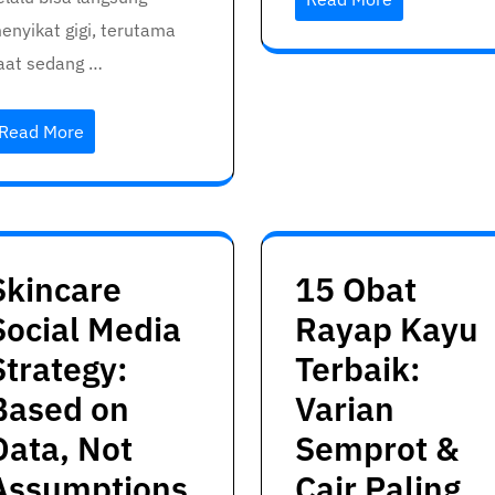
enyikat gigi, terutama
aat sedang …
Read More
Skincare
15 Obat
Social Media
Rayap Kayu
Strategy:
Terbaik:
Based on
Varian
Data, Not
Semprot &
Assumptions
Cair Paling