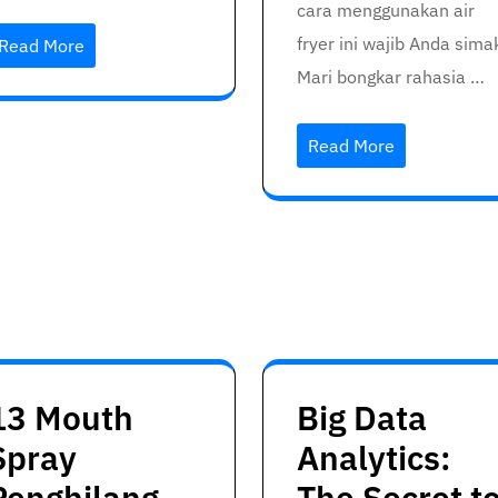
cara menggunakan air
fryer ini wajib Anda sima
Read More
Mari bongkar rahasia …
Read More
13 Mouth
Big Data
Spray
Analytics:
Penghilang
The Secret t