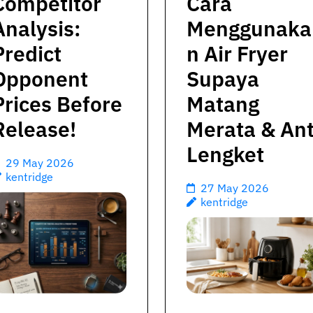
Competitor
Cara
Analysis:
Menggunaka
Predict
n Air Fryer
Opponent
Supaya
Prices Before
Matang
Release!
Merata & Ant
Lengket
29 May 2026
kentridge
27 May 2026
kentridge