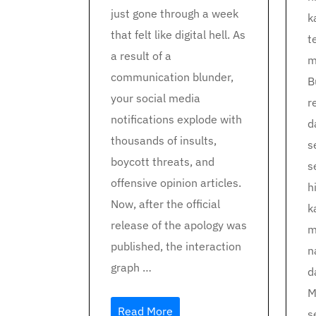
just gone through a week
k
that felt like digital hell. As
t
a result of a
m
communication blunder,
B
your social media
r
notifications explode with
d
thousands of insults,
s
boycott threats, and
s
offensive opinion articles.
h
Now, after the official
k
release of the apology was
m
published, the interaction
n
graph …
d
M
Read More
s