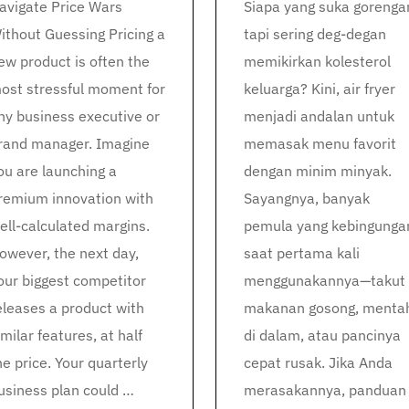
Siapa yang suka gorenga
avigate Price Wars
tapi sering deg-degan
ithout Guessing Pricing a
memikirkan kolesterol
ew product is often the
keluarga? Kini, air fryer
ost stressful moment for
menjadi andalan untuk
ny business executive or
memasak menu favorit
rand manager. Imagine
dengan minim minyak.
ou are launching a
Sayangnya, banyak
remium innovation with
pemula yang kebingunga
ell-calculated margins.
saat pertama kali
owever, the next day,
menggunakannya—takut
our biggest competitor
makanan gosong, menta
eleases a product with
di dalam, atau pancinya
imilar features, at half
cepat rusak. Jika Anda
he price. Your quarterly
merasakannya, panduan
usiness plan could …