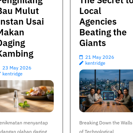
Bau Mulut
Local
Instan Usai
Agencies
Makan
Beating the
Daging
Giants
Kambing
21 May 2026
kentridge
23 May 2026
kentridge
enikmatan menyantap
Breaking Down the Walls
idangan olahan daging
of Technological