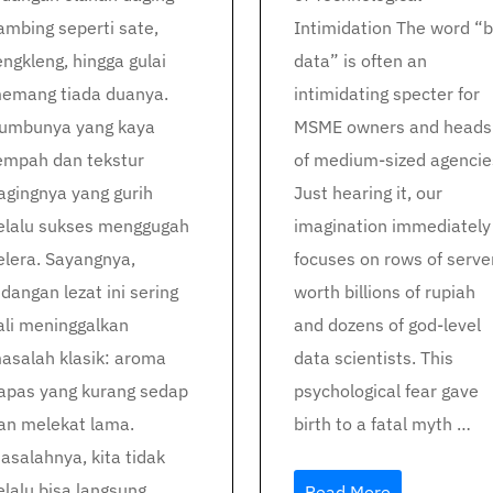
ambing seperti sate,
Intimidation The word “b
engkleng, hingga gulai
data” is often an
emang tiada duanya.
intimidating specter for
umbunya yang kaya
MSME owners and heads
empah dan tekstur
of medium-sized agencie
agingnya yang gurih
Just hearing it, our
elalu sukses menggugah
imagination immediately
elera. Sayangnya,
focuses on rows of serve
idangan lezat ini sering
worth billions of rupiah
ali meninggalkan
and dozens of god-level
asalah klasik: aroma
data scientists. This
apas yang kurang sedap
psychological fear gave
an melekat lama.
birth to a fatal myth …
asalahnya, kita tidak
elalu bisa langsung
Read More