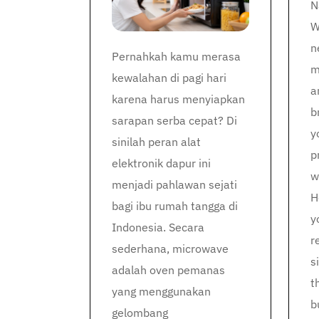
N
W
n
Pernahkah kamu merasa
m
kewalahan di pagi hari
a
karena harus menyiapkan
b
sarapan serba cepat? Di
y
sinilah peran alat
p
elektronik dapur ini
w
menjadi pahlawan sejati
H
bagi ibu rumah tangga di
y
Indonesia. Secara
r
sederhana, microwave
s
adalah oven pemanas
t
yang menggunakan
b
gelombang