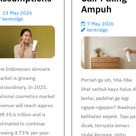
Ampuh
13 May 2026
kentridge
7 May 2026
kentridge
he Indonesian skincare
arket is growing
Pernah ga sih, tiba-tiba
xtraordinary. In 2025,
lihat serbuk kayu halus d
ational cosmetics market
lantai, padahal ga lagi
evenue will reach approx
ngapa-ngapain? Awalnya
DR 35.6 trillion and is
kelihatan sepele. Tapi pa
stimated to continue
dicek, ternyata lemari
rowing 4.73% per year.
mulai keropos, pintu