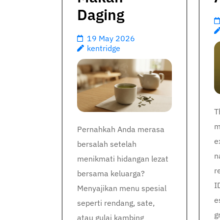
Daging
19 May 2026
kentridge
T
m
Pernahkah Anda merasa
e
bersalah setelah
n
menikmati hidangan lezat
r
bersama keluarga?
I
Menyajikan menu spesial
e
seperti rendang, sate,
g
atau gulai kambing