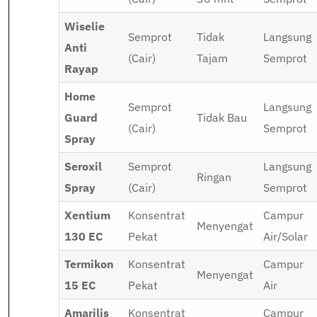
Wiselie
Semprot
Tidak
Langsung
Anti
(Cair)
Tajam
Semprot
Rayap
Home
Semprot
Langsung
Guard
Tidak Bau
(Cair)
Semprot
Spray
Seroxil
Semprot
Langsung
Ringan
Spray
(Cair)
Semprot
Xentium
Konsentrat
Campur
Menyengat
130 EC
Pekat
Air/Solar
Termikon
Konsentrat
Campur
Menyengat
15 EC
Pekat
Air
Amarilis
Konsentrat
Campur