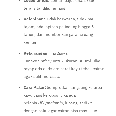
Cocok Untuk:
Lemari baju,
kitchen set
,
teralis tangga, ranjang.
Kelebihan:
Tidak berwarna, tidak bau
tajam, ada lapisan pelindung hingga 5
tahun, dan memberikan garansi uang
kembali.
Kekurangan:
Harganya
lumayan
pricey
untuk ukuran 300ml. Jika
rayap ada di dalam serat kayu tebal, cairan
agak sulit meresap.
Cara Pakai:
Semprotkan langsung ke area
kayu yang keropos. Jika ada
pelapis
HPL/melamin
, lubangi sedikit
dengan paku agar cairan bisa masuk ke